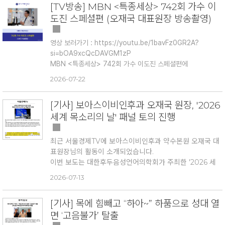
[TV방송] MBN <특종세상> 742회 가수 이
0429011
0
■ 제2별관
도진 스페셜편 (오재국 대표원장 방송촬영)
진료 : 오재국 대표원장
주소 : 서울시 중구 동호로 191, 선일빌딩 2층 (약수역 10번
출구 연결건물, 1층 하나은행)
영상 보러가기 :
https://youtu.be/1bavFz0GR2A?
si=bOA9xcQcDAVGM1zP
■ 진료시간 안내
MBN <특종세상> 742회 가수 이도진 스페셜편에
평일(월~금) : 오전 9:00 ~ 오후 7:00
오재국 대표원장님이 짧게 출연하셨습니다.
2026-07-22
점심시간 : 오후 1:00 ~ 2:00
촬영을 위해 함께 고생해 주신
가수 이도진 님과 제작진분들 모
토요일 : 오전 9:00 ~ 오후 2:00 (점심시간 없이 운영)
두 감사드립니다.
이도진 님의 앞으로의 멋진 활동도 응원합니
[기사] 보아스이비인후과 오재국 원장, '2026
#보아스이비인후과약수본원
#보아스이비인후
다. ✨
■ 주차 안내
세계 목소리의 날' 패널 토의 진행
과
#오재국원장
#특종세상
#MBN특종세상
#이도진
#
본관(서울시 중구 다산로 111 한미빌딩) 지하주차장 1시간
가수이도진
#촬영현장
#방송촬영
#병원일상
#약수역
주차지원 가능 (별관에서 할인요청 필요)
이비인후과
#중구이비인후과
최근 서울경제TV에 보아스이비인후과 약수본원 오재국 대
※ 제1, 2, 3별관 주차장 없음
표원장님의 활동이 소개되었습니다.
이번 보도는 대한후두음성언어의학회가 주최한 '2026 세
계 목소리의 날(World Voice Day)' 기념행사를 다루며,
2026-07-13
대표전화 : 02-2234-1530
음성 건강의 중요성과 의학·재활·발성 분야 간 다학제 협력
카카오톡 채널 : 보아스이비인후과 약수본원
의 필요성을 조명했습니다.
[기사] 목에 힘빼고 “하아~” 하품으로 성대 열
오재국 대표원장은 행사 2부 전문가 패널 토의의 진행을 맡
공사기간 동안 불편을 드리게 되어 죄송합니다.
면 ‘고음불가’ 탈출
아 음성 질환의 진단과 치료를 넘어 음성재활과 예방까지
감사합니다.