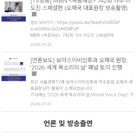
[TV방송] MBN <특종세상> 742회 가수 이
도진 스페셜편 (오재국 대표원장 방송촬영)
■ 공사 기간
2026년 8월 3일(월) ~ 9월 첫째주 예정
※ 약 한달간 진행예정, 공사 진행상황에 따라 일정 변경될
영상 보러가기 :
https://youtu.be/1bavFz0GR2A?
수 있음
si=bOA9xcQcDAVGM1zP
MBN <특종세상> 742회 가수 이도진 스페셜편에
오재국 대표원장님이 짧게 출연하셨습니다.
2026-07-22
■ 방문 전 꼭 확인해 주세요!
촬영을 위해 함께 고생해 주신
가수 이도진 님과 제작진분들 모
✔ 공사기간 동안 진료는 원장님별로 제1별관~제3별관으로
두 감사드립니다.
이도진 님의 앞으로의 멋진 활동도 응원합니
나누어 진행, 내원전 확인 필요
[언론보도] 보아스이비인후과 오재국 원장,
#보아스이비인후과약수본원
#보아스이비인후
다. ✨
✔ 예약자 : 문자로 안내드린 별관으로 방문
'2026 세계 목소리의 날' 패널 토의 진행
과
#오재국원장
#특종세상
#MBN특종세상
#이도진
#
✔ 현장접수 : 병원으로 전화문의 또는 제1별관으로 방문
가수이도진
#촬영현장
#방송촬영
#병원일상
#약수역
✔ 진료시 필요한 검사나 협진이 필요한 경우 의료진의 안
이비인후과
#중구이비인후과
최근 서울경제TV에 보아스이비인후과 약수본원 오재국 대
내에 따라 다른 별관으로 이동하여 진료받을 수 있음
표원장님의 활동이 소개되었습니다.
기사에는 '2026 세계 목소리의 날(World Voice Day)' 기
념행사에서
■ 제1별관
2026-07-13
오재국 대표원장이 전문가 패널 토의 진행을 맡아 음성 건
진료 : 김한성 부원장, 박문서 원장, 이재령 원장, 이다빈 원
강 관리의 미래 방향성에 대해 논의를 이끈 내용이 소개되
장, 류현태 원장(요일별 상이, 내원전 확인필요)
었습니다.
언론 및 방송출연
주소 : 서울시 중구 다산로11길 13, 복장문화회관 5층 (붉은
기사 전문 보기 ▶ 링
벽돌 건물)
크
https://www.sentv.co.kr/article/view/sentv2026