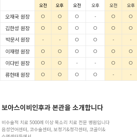
오전
오후
오전
오후
오전
오후
오재국 원장
O
O
O
-
O
O
김한성 원장
O
O
O
O
O
O
박문서 원장
-
-
O
O
-
-
이재령 원장
O
O
O
O
O
O
이다빈 원장
O
O
-
-
O
O
류현태 원장
O
O
O
O
-
-
보아스이비인후과 본관을 소개합니다
비수술적 치료 5000례 이상 목소리 치료 전문 병원입니다
음성언어센터, 코수술센터, 보청기&청각센터, 코골이&
수면센터등에서