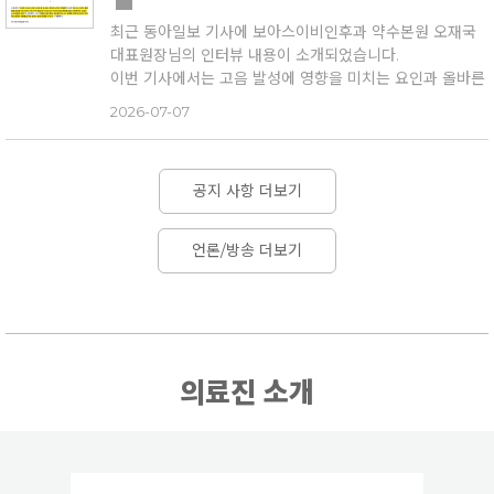
아우르는 통합적 음성 건강 관리의 중요성에 대해 논의를
이끌었습니다.
최근 동아일보 기사에 보아스이비인후과 약수본원 오재국
보아스이비인후과 약수본원
이번 행사는 의학·재활·발성 분야 전문가들이 한자리에 모여
대표원장님의 인터뷰 내용이 소개되었습니다.
음성 건강 관리의 미래 방향성을 모색하는 뜻깊은 자리로
이번 기사에서는 고음 발성에 영향을 미치는 요인과 올바른
마련되었습니다.
발성 습관의 중요성에 대해 다뤘습니다.
2026-07-07
👉 기사 전문 보기
오재국 대표원장은 기사에서 “고음은 타고난 신체 구조와
https://www.sentv.co.kr/article/view/sentv202604
발성 습관, 후천적 노력의 합작품”이라며 “자신의 발성 패턴
290110
을 얼마나 정확하게 교정하느냐가 중요하다”고 설명했습니
보아스이비인후과는 앞으로도 건강한 목소리와 올바른 음
공지 사항 더보기
다.
성 사용을 위한 진료·연구·교육 활동에 지속적으로 참여하겠
또한 “고음은 젊은 층의 전유물이 아니며, 정확한 의학적 진
습니다.
단과 과학적인 훈련이 뒷받침된다면 성대도 평생 단련할 수
언론/방송 더보기
#서울경제TV #세계목소리의날 #WorldVoiceDay #대
있다”고 전했습니다.
한후두음성언어의학회 #오재국원장 #패널토의 #음성질환
👉 기사 전문 보기
#음성재활 #음성건강 #목소리관리 #음성언어센터 #보아
https://n.news.naver.com/mnews/article/020/00
스이비인후과약수본원
03727673?sid=1033
보아스이비인후과는 건강한 목소리와 올바른 음성 사용을
위한 진료·연구·교육 활동을 지속해 나가겠습니다.
의료진 소개
#동아일보 #오재국원장 #음성질환 #발성 #고음발성 #목
소리관리 #성대질환 #음성언어센터 #보아스이비인후과약
수본원